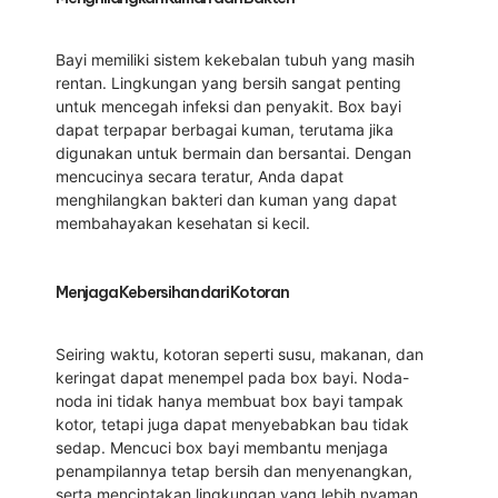
Bayi memiliki sistem kekebalan tubuh yang masih
rentan. Lingkungan yang bersih sangat penting
untuk mencegah infeksi dan penyakit. Box bayi
dapat terpapar berbagai kuman, terutama jika
digunakan untuk bermain dan bersantai. Dengan
mencucinya secara teratur, Anda dapat
menghilangkan bakteri dan kuman yang dapat
membahayakan kesehatan si kecil.
Menjaga Kebersihan dari Kotoran
Seiring waktu, kotoran seperti susu, makanan, dan
keringat dapat menempel pada box bayi. Noda-
noda ini tidak hanya membuat box bayi tampak
kotor, tetapi juga dapat menyebabkan bau tidak
sedap. Mencuci box bayi membantu menjaga
penampilannya tetap bersih dan menyenangkan,
serta menciptakan lingkungan yang lebih nyaman