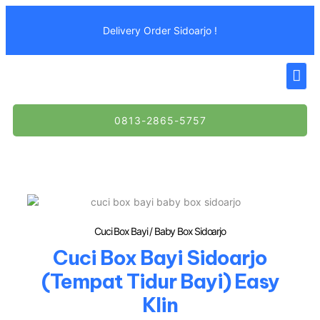
Delivery Order Sidoarjo !
0813-2865-5757
Cuci Box Bayi / Baby Box Sidoarjo
Cuci Box Bayi Sidoarjo
(Tempat Tidur Bayi) Easy
Klin