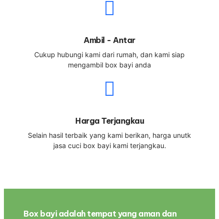
Ambil - Antar
Cukup hubungi kami dari rumah, dan kami siap
mengambil box bayi anda
Harga Terjangkau
Selain hasil terbaik yang kami berikan, harga unutk
jasa cuci box bayi kami terjangkau.
Box bayi adalah tempat yang aman dan