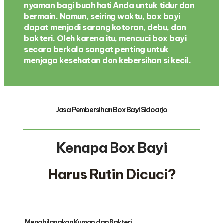
nyaman bagi buah hati Anda untuk tidur dan
bermain. Namun, seiring waktu, box bayi
dapat menjadi sarang kotoran, debu, dan
bakteri. Oleh karena itu, mencuci box bayi
secara berkala sangat penting untuk
menjaga kesehatan dan kebersihan si kecil.
Jasa Pembersihan Box Bayi Sidoarjo
Kenapa Box Bayi
Harus Rutin Dicuci?
Menghilangkan Kuman dan Bakteri