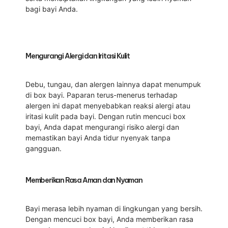
bagi bayi Anda.
Mengurangi Alergi dan Iritasi Kulit
Debu, tungau, dan alergen lainnya dapat menumpuk
di box bayi. Paparan terus-menerus terhadap
alergen ini dapat menyebabkan reaksi alergi atau
iritasi kulit pada bayi. Dengan rutin mencuci box
bayi, Anda dapat mengurangi risiko alergi dan
memastikan bayi Anda tidur nyenyak tanpa
gangguan.
Memberikan Rasa Aman dan Nyaman
Bayi merasa lebih nyaman di lingkungan yang bersih.
Dengan mencuci box bayi, Anda memberikan rasa