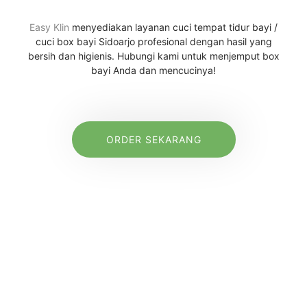
Easy Klin
menyediakan layanan cuci tempat tidur bayi /
cuci box bayi Sidoarjo profesional dengan hasil yang
bersih dan higienis. Hubungi kami untuk menjemput box
bayi Anda dan mencucinya!
ORDER SEKARANG